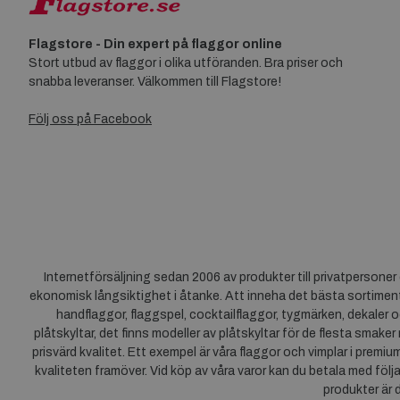
Flagstore - Din expert på flaggor online
Stort utbud av flaggor i olika utföranden. Bra priser och
snabba leveranser. Välkommen till Flagstore!
Följ oss på Facebook
Internetförsäljning sedan 2006 av produkter till privatpersone
ekonomisk långsiktighet i åtanke. Att inneha det bästa sortiment
handflaggor, flaggspel, cocktailflaggor, tygmärken, dekaler o
plåtskyltar, det finns modeller av plåtskyltar för de flesta smaker
prisvärd kvalitet. Ett exempel är våra flaggor och vimplar i premi
kvaliteten framöver. Vid köp av våra varor kan du betala med följ
produkter är 