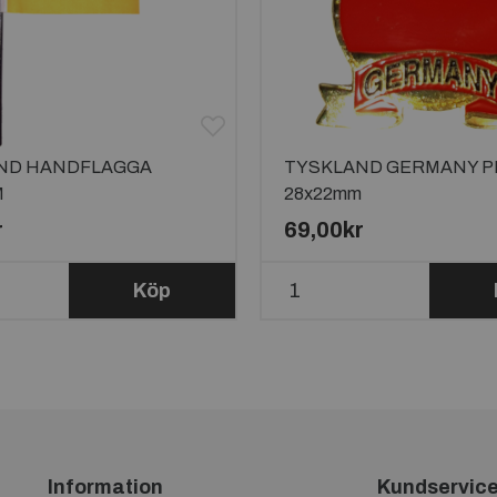
ND HANDFLAGGA
TYSKLAND GERMANY P
M
28x22mm
r
69,00kr
Köp
Information
Kundservic