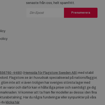
senaste från oss, helt spamfritt.
Prenumerera
licy
olicy
556760-4490
) (
Hemsida för Flagstore Sweden AB)
med stabil
dord. Flagstore.se är i huvudsak specialiserad på nationsflaggor,
 glöm inte att vi även troligen har sveriges största lager med
rt av varor och därför kan vi hålla låga priser och samtidigt ge dig
 marknaden. Vi kommer att ta fram fler modeller av dessa i den fina
akturabetalning. Har du några funderingar eller synpunkter på våra
n du
klicka här
.