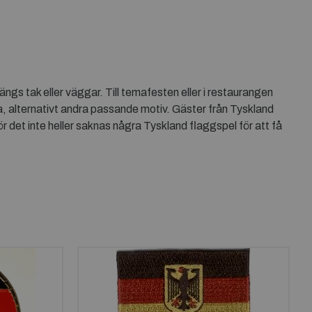
s tak eller väggar. Till temafesten eller i restaurangen
 alternativt andra passande motiv. Gäster från Tyskland
det inte heller saknas några Tyskland flaggspel för att få