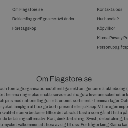
Om Flagstore.se
Kontakta oss
Reklamflaggor/Egna motiv/Länder
Hur handla?
Företagsköp
Köpvillkor
Klarna Privacy Po
Personuppgiftsp
Om Flagstore.se
r och företag/organisationer/offentliga sektorn genom ett aktiebolag (
et hemma i lager plus snabb service och högsta leveranssäkerhet är le
ch pins med nationsflaggor i ett enormt sortiment - hemma i lager. Och
 mycket lämpliga att tex ge bort i present eller julklapp. Vi har egen impo
um kvalitet som vi bedömer tillhör det absolut bästa som går att hitta på
ande betalningsalternativ: Kort, direktbetalning, Swish, delbetalning, f
du mycket välkommen att höra av dig till oss. För frågor kring Klarna ka