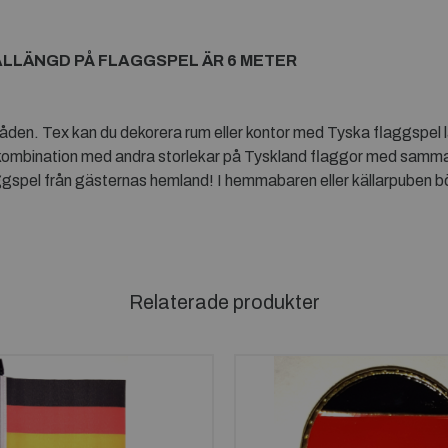
ALLÄNGD PÅ FLAGGSPEL ÄR 6 METER
n. Tex kan du dekorera rum eller kontor med Tyska flaggspel läng
kombination med andra storlekar på Tyskland flaggor med samma,
spel från gästernas hemland! I hemmabaren eller källarpuben bör 
Relaterade produkter