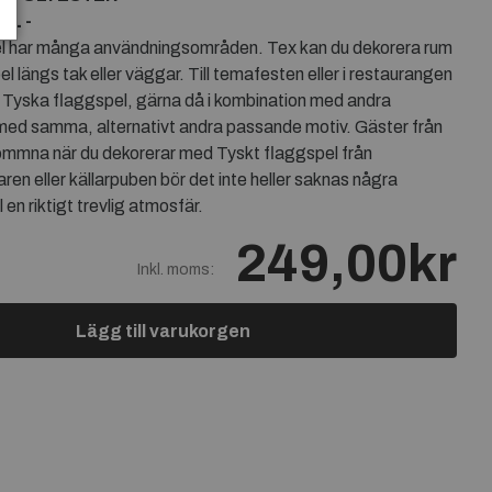
EL -
el har många användningsområden. Tex kan du dekorera rum
l längs tak eller väggar. Till temafesten eller i restaurangen
Tyska flaggspel, gärna då i kombination med andra
 med samma, alternativt andra passande motiv. Gäster från
kommna när du dekorerar med Tyskt flaggspel från
n eller källarpuben bör det inte heller saknas några
l en riktigt trevlig atmosfär.
249,00kr
Inkl. moms:
Lägg till varukorgen