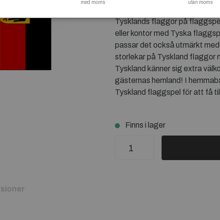
med moms
utan moms
- FLAGGSTÄLL - VIMPELSP
Tysklands flaggor på flaggsp
eller kontor med Tyska flaggspe
passar det också utmärkt med 
storlekar på Tyskland flaggor
Tyskland känner sig extra väl
gästernas hemland! I hemmabare
Tyskland flaggspel för att få til
Finns i lager
sioner