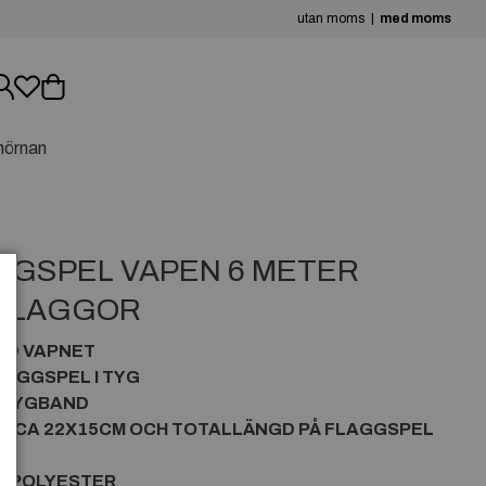
utan moms
med moms
hörnan
GGSPEL VAPEN 6 METER
 FLAGGOR
ED VAPNET
AGGSPEL I TYG
Å TYGBAND
ÄR CA 22X15CM OCH TOTALLÄNGD PÅ FLAGGSPEL
V POLYESTER