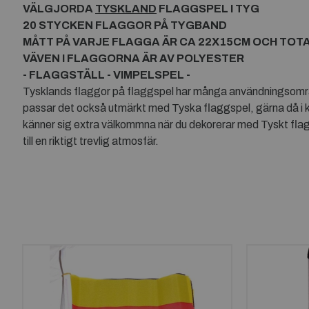
VÄLGJORDA
TYSKLAND
FLAGGSPEL I TYG
20 STYCKEN FLAGGOR PÅ TYGBAND
MÅTT PÅ VARJE FLAGGA ÄR CA 22X15CM OCH TOT
VÄVEN I FLAGGORNA ÄR AV POLYESTER
- FLAGGSTÄLL - VIMPELSPEL -
Tysklands flaggor på flaggspel har många användningsområde
passar det också utmärkt med Tyska flaggspel, gärna då i 
känner sig extra välkommna när du dekorerar med Tyskt flagg
till en riktigt trevlig atmosfär.