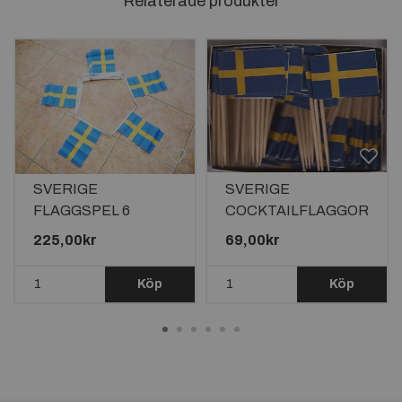
Relaterade produkter
SVERIGE
SVERIGE
FLAGGSPEL 6
COCKTAILFLAGGOR
METER LÅNGT MED
100st
225,00kr
69,00kr
20 FLAGGOR
Köp
Köp