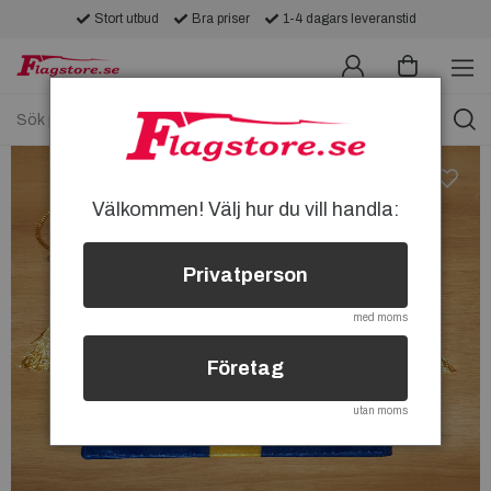
Stort utbud
Bra priser
1-4 dagars leveranstid
Välkommen! Välj hur du vill handla:
Privatperson
med moms
Företag
utan moms