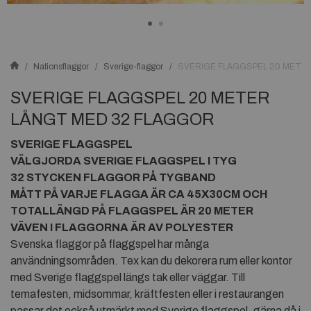
Nationsflaggor
Sverige-flaggor
SVERIGE FLAGGSPEL 20 METE
SVERIGE FLAGGSPEL 20 METER
LÅNGT MED 32 FLAGGOR
SVERIGE FLAGGSPEL
VÄLGJORDA SVERIGE FLAGGSPEL I TYG
32 STYCKEN FLAGGOR PÅ TYGBAND
MÅTT PÅ VARJE FLAGGA ÄR CA 45X30CM OCH
TOTALLÄNGD PÅ FLAGGSPEL ÄR 20 METER
VÄVEN I FLAGGORNA ÄR AV POLYESTER
Svenska flaggor på flaggspel har många
användningsområden. Tex kan du dekorera rum eller kontor
med Sverige flaggspel längs tak eller väggar. Till
temafesten, midsommar, kräftfesten eller i restaurangen
passar det också utmärkt med Sverige flaggspel, gärna då i