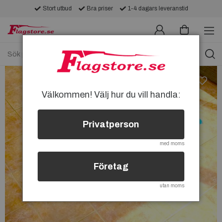
Stort utbud
Bra priser
1-4 dagars leveranstid
Välkommen! Välj hur du vill handla:
Privatperson
med moms
Företag
utan moms