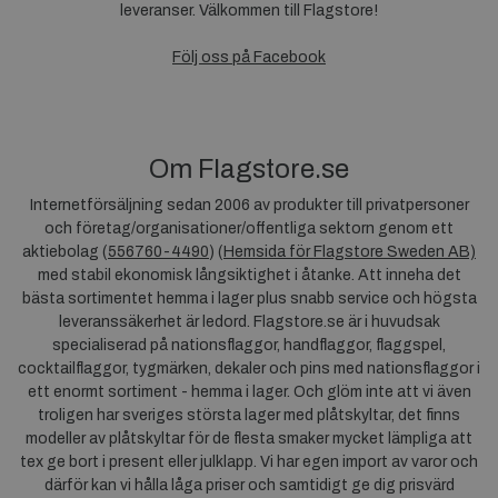
leveranser. Välkommen till Flagstore!
Följ oss på Facebook
Om Flagstore.se
Internetförsäljning sedan 2006 av produkter till privatpersoner
och företag/organisationer/offentliga sektorn genom ett
aktiebolag (
556760-4490
) (
Hemsida för Flagstore Sweden AB)
med stabil ekonomisk långsiktighet i åtanke. Att inneha det
bästa sortimentet hemma i lager plus snabb service och högsta
leveranssäkerhet är ledord. Flagstore.se är i huvudsak
specialiserad på nationsflaggor, handflaggor, flaggspel,
cocktailflaggor, tygmärken, dekaler och pins med nationsflaggor i
ett enormt sortiment - hemma i lager. Och glöm inte att vi även
troligen har sveriges största lager med plåtskyltar, det finns
modeller av plåtskyltar för de flesta smaker mycket lämpliga att
tex ge bort i present eller julklapp. Vi har egen import av varor och
därför kan vi hålla låga priser och samtidigt ge dig prisvärd