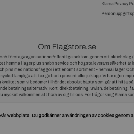
Klarna Privacy Po
Personuppgiftsp
Om Flagstore.se
r och företag/organisationer/offentliga sektorn genom ett aktiebolag (
et hemma i lager plus snabb service och högsta leveranssäkerhet är le
ch pins med nationsflaggor i ett enormt sortiment - hemma i lager. Och
 mycket lämpliga att tex ge bort i present eller julklapp. Vi har egen impo
um kvalitet som vi bedömer tillhör det absolut bästa som går att hitta på
ande betalningsalternativ: Kort, direktbetalning, Swish, delbetalning, f
du mycket välkommen att höra av dig till oss. För frågor kring Klarna ka
av vår webbplats. Du godkänner användningen av cookies genom a