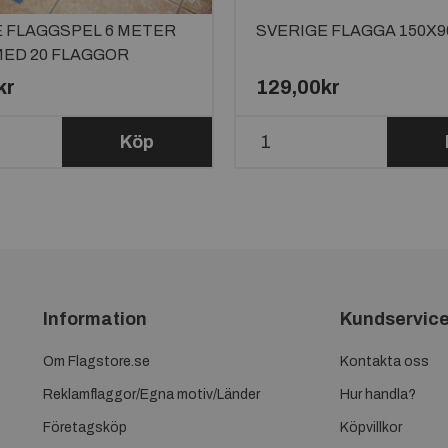
 FLAGGSPEL 6 METER
SVERIGE FLAGGA 150X
MED 20 FLAGGOR
kr
129,00kr
Köp
Information
Kundservic
Om Flagstore.se
Kontakta oss
Reklamflaggor/Egna motiv/Länder
Hur handla?
Företagsköp
Köpvillkor