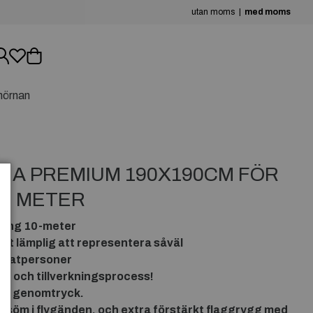
utan moms
med moms
hörnan
GA PREMIUM 190X190CM FÖR
0 METER
tång 10-meter
t lämplig att representera såväl
rivatpersoner
ial och tillverkningsprocess!
0% genomtryck.
lsöm i flygänden, och extra förstärkt flaggrygg med