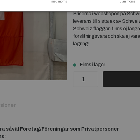
med moms
utan moms
polyesterband och 2 snabbf
Priserna i webshopen på Schwe
leverans till sista ex av Schw
Schweiz flaggan finns ej längr
förslitningsvara och ska ej var
lagring!
Finns i lager
sioner
ra såväl Företag/Föreningar som Privatpersoner
ss!