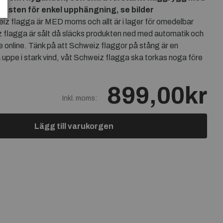
ästen för enkel upphängning, se bilder
iz flagga är MED moms och allt är i lager för omedelbar
eiz flagga är sålt då släcks produkten ned med automatik och
e online. Tänk på att Schweiz flaggor på stång är en
a uppe i stark vind, våt Schweiz flagga ska torkas noga före
899,00kr
Inkl. moms:
Lägg till varukorgen