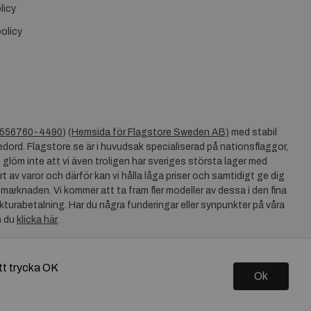
licy
olicy
556760-4490
) (
Hemsida för Flagstore Sweden AB)
med stabil
dord. Flagstore.se är i huvudsak specialiserad på nationsflaggor,
 glöm inte att vi även troligen har sveriges största lager med
rt av varor och därför kan vi hålla låga priser och samtidigt ge dig
 marknaden. Vi kommer att ta fram fler modeller av dessa i den fina
akturabetalning. Har du några funderingar eller synpunkter på våra
n du
klicka här
.
tt trycka OK
Ok
Copyright © 2026 Flagstore.se Skapad med
Vendre