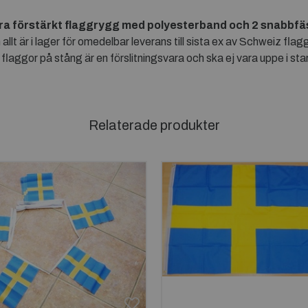
ra förstärkt flaggrygg med polyesterband och 2 snabbfäs
 är i lager för omedelbar leverans till sista ex av Schweiz fla
flaggor på stång är en förslitningsvara och ska ej vara uppe i sta
Relaterade produkter