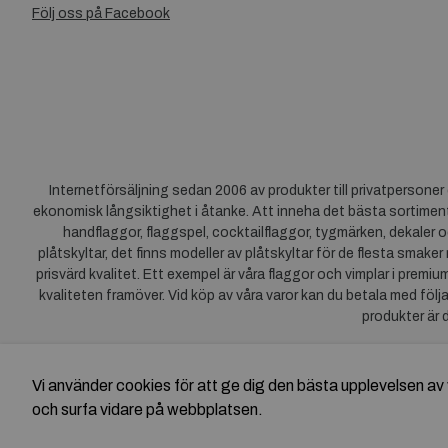
Följ oss på Facebook
Internetförsäljning sedan 2006 av produkter till privatpersone
ekonomisk långsiktighet i åtanke. Att inneha det bästa sortiment
handflaggor, flaggspel, cocktailflaggor, tygmärken, dekaler o
plåtskyltar, det finns modeller av plåtskyltar för de flesta smaker
prisvärd kvalitet. Ett exempel är våra flaggor och vimplar i premi
kvaliteten framöver. Vid köp av våra varor kan du betala med följ
produkter är 
Vi använder cookies för att ge dig den bästa upplevelsen 
och surfa vidare på webbplatsen.