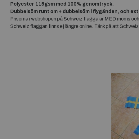
Polyester 115gsm med 100% genomtryck.
Dubbelsöm runt om + dubbelsöm i flygänden, och ext
Priserna i webshopen på Schweiz flagga är MED moms och allt
Schweiz flaggan finns ej längre online. Tänk på att Schweiz 