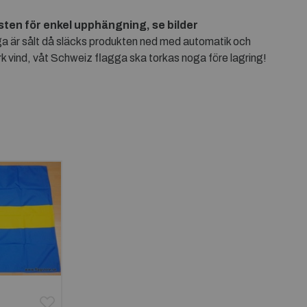
ten för enkel upphängning, se bilder
gga är sålt då släcks produkten ned med automatik och
rk vind, våt Schweiz flagga ska torkas noga före lagring!