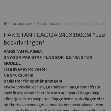
Nationsflaggor
Pakistan-flaggor
PAKISTAN FLAGGA 240X150CM *L
PAKISTAN FLAGGA 240X150CM *Läs
beskrivningen*
PAKISTAN
FLAGGA
SNYGGA
PAKISTAN
FLAGGOR I EXTRA STOR
MODELL
Flaggväv av Polyester
Ca 240x150cm
2 Öljetter för upphängningen!
Mycket prisvärd och snygg Pakistan flagga som i första
hand är anpassad för ett liv
utan
att hänga i flaggstång.
Lämplig som tex supporter-flagga hemma på väggen eller
på idrottsevenemanget alternativt demonstrationen. Men
visst kan du för en dag. Tex Pakistans nationaldag låta den