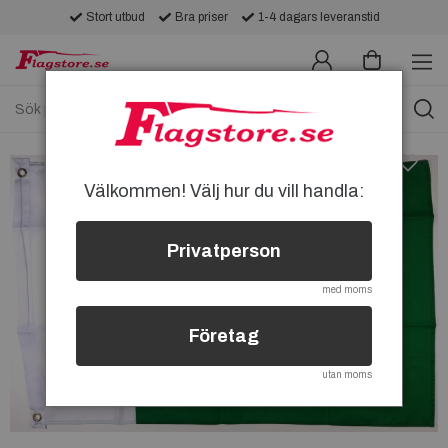
Stort utbud
Bra priser
1-4 dagars leveranstid
Välkommen! Välj hur du vill handla:
Privatperson
med moms
Företag
utan moms