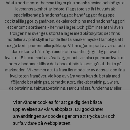
bästa sortimentet hemma i lager plus snabb service och högsta
leveranssäkerhet är ledord. Flagstore.se är i huvudsak
specialiserad på nationsflaggor, handflaggor, flaggspel,
cocktailflaggor, tygmärken, dekaler och pins med nationsflaggor i
ett enormt sortiment - hemma i lager. Och glöm inte att vi även
troligen har sveriges största lager med plåtskyltar, det finns
modeller av plåtskyltar för de flesta smaker mycket lämpliga att
tex ge bort i present eller julklapp. Vi har egen import av varor och
därför kan vi hålla låga priser och samtidigt ge dig prisvärd
kvalitet. Ett exempel är våra flaggor och vimplar i premium kvalitet
som vi bedömer tillhör det absolut bästa som går att hitta på
marknaden. Vi kommer att ta fram fler modeller av dessa i den fina
kvaliteten framöver. Vid köp av våra varor kan du betala med
följande betalningsalternativ: Kort, direktbetalning, Swish,
delbetalning, fakturabetalning. Har du några funderingar eller
synpunkter på våra produkter är du mycket välkommen att höra av
dig till oss. För frågor kring Klarna kan du
klicka här
.
Vi använder cookies för att ge dig den bästa
upplevelsen av vår webbplats. Du godkänner
användningen av cookies genom att trycka OK och
surfa vidare på webbplatsen.