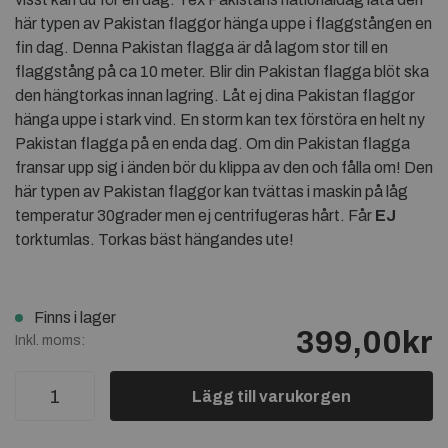
här typen av Pakistan flaggor hänga uppe i flaggstången en
fin dag. Denna Pakistan flagga är då lagom stor till en
flaggstång på ca 10 meter. Blir din Pakistan flagga blöt ska
den hängtorkas innan lagring. Låt ej dina Pakistan flaggor
hänga uppe i stark vind. En storm kan tex förstöra en helt ny
Pakistan flagga på en enda dag. Om din Pakistan flagga
fransar upp sig i änden bör du klippa av den och fålla om! Den
här typen av Pakistan flaggor kan tvättas i maskin på låg
temperatur 30grader men ej centrifugeras hårt. Får
EJ
torktumlas. Torkas bäst hängandes ute!
Finns i lager
399,00kr
Inkl. moms:
Lägg till varukorgen