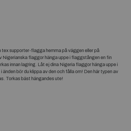
m tex supporter-flagga hemma på väggen eller på
av Nigerianska flaggor hänga uppe i flaggstången en fin
kas innan lagring. Låt ej dina Nigeria flaggor hänga uppe i
i änden bör du klippa av den och fålla om! Den här typen av
as. Torkas bäst hängandes ute!