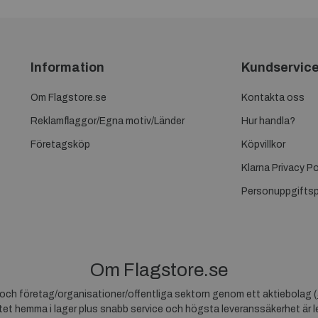
Information
Kundservic
Om Flagstore.se
Kontakta oss
Reklamflaggor/Egna motiv/Länder
Hur handla?
Företagsköp
Köpvillkor
Klarna Privacy Po
Personuppgiftsp
Om Flagstore.se
r och företag/organisationer/offentliga sektorn genom ett aktiebolag (
et hemma i lager plus snabb service och högsta leveranssäkerhet är le