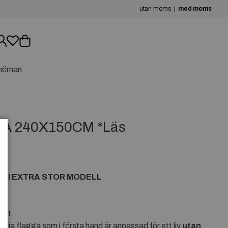
utan moms
med moms
hörnan
A 240X150CM *Läs
 I EXTRA STOR MODELL
en!
ria flagga som i första hand är anpassad för ett liv
utan