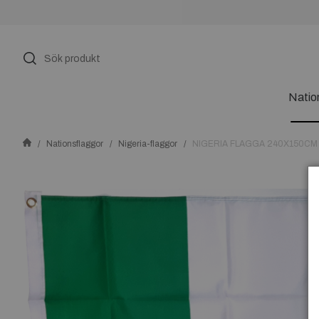
Natio
Nationsflaggor
Nigeria-flaggor
NIGERIA FLAGGA 240X150CM *L