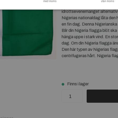
med moms
utan moms
att hänga i flaggstång. Lämpl
idrottsevenemanget alternativ
Nigerias nationaldag låta den
en fin dag. Denna Nigerianska 
Blir din Nigeria flagga blöt sk
hänga uppe i stark vind. En sto
dag. Om din Nigeria flagga ändå
Den här typen av Nigerias flag
centrifugeras hårt. Nigeria fl
Finns i lager