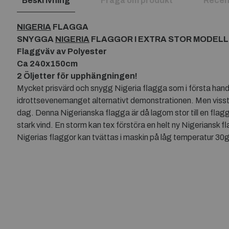
Beskrivning
Fråga om produkt
Recen
NIGERIA
FLAGGA
SNYGGA
NIGERIA
FLAGGOR I EXTRA STOR MODELL
Flaggväv av Polyester
Ca 240x150cm
2 Öljetter för upphängningen!
Mycket prisvärd och snygg Nigeria flagga som i första hand 
idrottsevenemanget alternativt demonstrationen. Men visst 
dag. Denna Nigerianska flagga är då lagom stor till en flagg
stark vind. En storm kan tex förstöra en helt ny Nigeriansk 
Nigerias flaggor kan tvättas i maskin på låg temperatur 30g