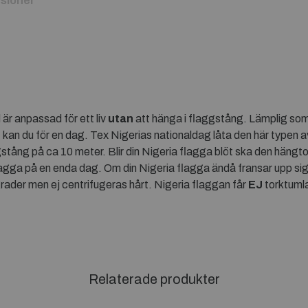
sioner
är anpassad för ett liv
utan
att hänga i flaggstång. Lämplig so
kan du för en dag. Tex Nigerias nationaldag låta den här typen 
stång på ca 10 meter. Blir din Nigeria flagga blöt ska den hängtor
flagga på en enda dag. Om din Nigeria flagga ändå fransar upp sig 
rader men ej centrifugeras hårt. Nigeria flaggan får
EJ
torktuml
Relaterade produkter