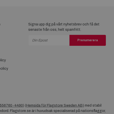
e
Signa upp dig på vårt nyhetsbrev och få det
senaste från oss, helt spamfritt.
Prenumerera
licy
olicy
556760-4490
) (
Hemsida för Flagstore Sweden AB)
med stabil
dord. Flagstore.se är i huvudsak specialiserad på nationsflaggor,