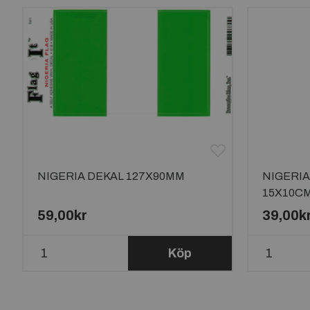
NIGERIA DEKAL 127X90MM
NIGERI
15X10C
59,00kr
39,00k
Köp