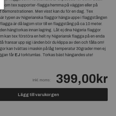
ig som tex supporter-flagga hemma på väggen eller på
t demonstrationen. Men visst kan du för en dag. Tex
 här typen av Nigerianska flaggor hänga uppe i flaggstången
flagga är då lagom stor till en flaggstång på ca 10 meter.
a den hängtorkas innan lagring. Låt ej dina Nigeria flaggor
rm kan tex förstöra en helt ny Nigeriansk flagga på en enda
 fransar upp sig i änden bör du klippa av den och fålla om!
gor kan tvättas i maskin på låg temperatur 30grader men ej
aggan får
EJ
torktumlas. Torkas bäst hängandes ute!
399,00kr
Inkl. moms:
Lägg till varukorgen