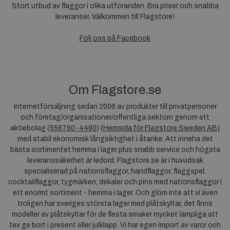
Stort utbud av flaggor i olika utföranden. Bra priser och snabba
leveranser. Välkommen till Flagstore!
Följ oss på Facebook
Om Flagstore.se
Internetförsäljning sedan 2006 av produkter till privatpersoner
och företag/organisationer/offentliga sektorn genom ett
aktiebolag (
556760-4490
) (
Hemsida för Flagstore Sweden AB)
med stabil ekonomisk långsiktighet i åtanke. Att inneha det
bästa sortimentet hemma i lager plus snabb service och högsta
leveranssäkerhet är ledord. Flagstore.se är i huvudsak
specialiserad på nationsflaggor, handflaggor, flaggspel,
cocktailflaggor, tygmärken, dekaler och pins med nationsflaggor i
ett enormt sortiment - hemma i lager. Och glöm inte att vi även
troligen har sveriges största lager med plåtskyltar, det finns
modeller av plåtskyltar för de flesta smaker mycket lämpliga att
tex ge bort i present eller julklapp. Vi har egen import av varor och