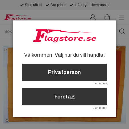
Stort utbud
Bra priser
1-4 dagars leveranstid
Välkommen! Välj hur du vill handla:
Privatperson
med moms
Företag
utan moms