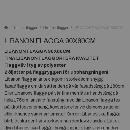
Nationsflaggor
Libanon-flaggor
LIBANON FLAGGA 90X60CM
LIBANON FLAGGA 90X60CM
LIBANON
FLAGGA 90X60CM
FINA
LIBANON
FLAGGOR I BRA KVALITET
Flaggväv i tyg av polyester
2 öljetter på flaggryggen för upphängningen!
Libanon flaggan är tex lagom i storlek som snygg
fasadflagga om du sätter den på vår fasadstång på 180cm.
Eller Libanons flagga på vår fina men lätta handstång på
hela 175cm, använd fanstång med din Libanon flagga tex
på idrottsevenemang, konserter eller vid demonstrationer
eller liknande sammankomster. Om din Libanesiska flagga
blir blöt ska den hängtorkas innan den läggs undan. Låt ej
dina Libanesiska flaggor hänga uppe i stark vind i onödan.