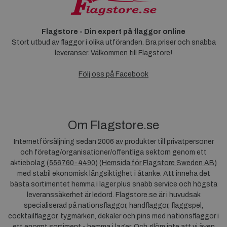
Flagstore - Din expert på flaggor online
Stort utbud av flaggor i olika utföranden. Bra priser och snabba
leveranser. Välkommen till Flagstore!
Följ oss på Facebook
Om Flagstore.se
Internetförsäljning sedan 2006 av produkter till privatpersoner
och företag/organisationer/offentliga sektorn genom ett
aktiebolag (
556760-4490
) (
Hemsida för Flagstore Sweden AB)
med stabil ekonomisk långsiktighet i åtanke. Att inneha det
bästa sortimentet hemma i lager plus snabb service och högsta
leveranssäkerhet är ledord. Flagstore.se är i huvudsak
specialiserad på nationsflaggor, handflaggor, flaggspel,
cocktailflaggor, tygmärken, dekaler och pins med nationsflaggor i
ett enormt sortiment - hemma i lager. Och glöm inte att vi även