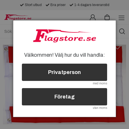
Stort utbud
Bra priser
1-4 dagars leveranstid
Välkommen! Välj hur du vill handla:
Privatperson
med moms
Företag
utan moms