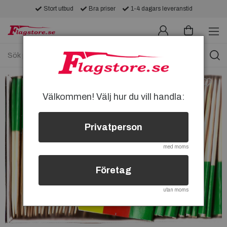
Stort utbud
Bra priser
1-4 dagars leveranstid
Välkommen! Välj hur du vill handla:
Privatperson
med moms
Företag
utan moms