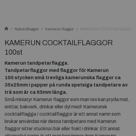
Nationsflaggor
Kamerun-flaggor
KAMERUN COCKTAILFLAGGOR 
KAMERUN COCKTAILFLAGGOR
100st
Kamerun tandpetarflagga.
Tandpetarflaggor med flaggor för Kamerun
100 stycken små trevliga kamerunska
flaggor ca
35x25mm i papper på runda spetsiga tandpetare av
trä som är ca 65mm långa.
Små miniatyr Kamerun flaggor som man tex kan pryda mat,
snittar, bakverk, drinkar eller dyl med! Kamerunsk
cocktailflagga / cocktailflaggor är ett annat namn som
brukar användas när dessa tandpetare med Kamerun
flaggor sitter stuckna i bär eller frukt i drinkar. Ett annat
alternativt namn är att man benämner dem Kameruns