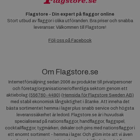
Flagstore - Din expert på flaggor online
Stort utbud av flaggor i olika utföranden. Bra priser och snabba
leveranser. Välkommen till Flagstore!
Följ oss på Facebook
Om Flagstore.se
Internetförsäljning sedan 2006 av produkter till privatpersoner
och företag/organisationer/offentliga sektorn genom ett
aktiebolag (
556760-4490
) (
Hemsida för Flagstore Sweden AB)
med stabil ekonomisk långsiktighet i åtanke. Att inneha det
bästa sortimentet hemma i lager plus snabb service och högsta
leveranssäkerhet är ledord. Flagstore.se är i huvudsak
specialiserad på nationsflaggor, handflaggor, flaggspel,
cocktailflaggor, tygmärken, dekaler och pins med nationsflaggor i
ett enormt sortiment - hemma i lager. Och glöm inte att vi även