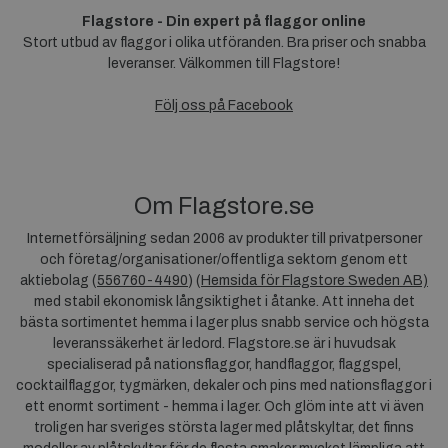
Flagstore - Din expert på flaggor online
Stort utbud av flaggor i olika utföranden. Bra priser och snabba
leveranser. Välkommen till Flagstore!
Följ oss på Facebook
Om Flagstore.se
Internetförsäljning sedan 2006 av produkter till privatpersoner
och företag/organisationer/offentliga sektorn genom ett
aktiebolag (
556760-4490
) (
Hemsida för Flagstore Sweden AB)
med stabil ekonomisk långsiktighet i åtanke. Att inneha det
bästa sortimentet hemma i lager plus snabb service och högsta
leveranssäkerhet är ledord. Flagstore.se är i huvudsak
specialiserad på nationsflaggor, handflaggor, flaggspel,
cocktailflaggor, tygmärken, dekaler och pins med nationsflaggor i
ett enormt sortiment - hemma i lager. Och glöm inte att vi även
troligen har sveriges största lager med plåtskyltar, det finns