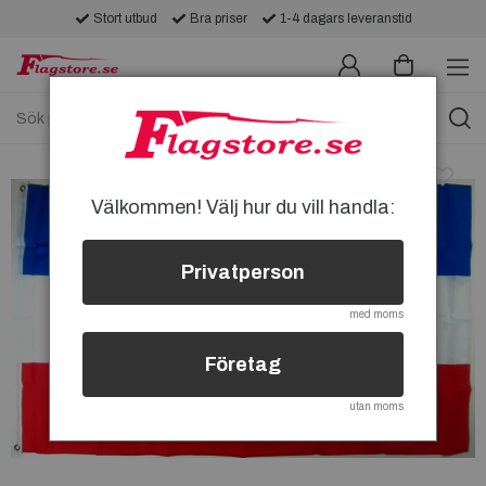
Stort utbud
Bra priser
1-4 dagars leveranstid
Välkommen! Välj hur du vill handla:
Privatperson
med moms
Företag
utan moms