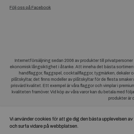
Följ oss på Facebook
Internetförsäljning sedan 2006 av produkter till privatpersone
ekonomisk långsiktighet i åtanke. Att inneha det bästa sortiment
handflaggor, flaggspel, cocktailflaggor, tygmärken, dekaler o
plåtskyltar, det finns modeller av plåtskyltar för de flesta smaker
prisvärd kvalitet. Ett exempel är våra flaggor och vimplar i premi
kvaliteten framöver. Vid köp av våra varor kan du betala med följ
produkter är 
Vi använder cookies för att ge dig den bästa upplevelsen 
och surfa vidare på webbplatsen.