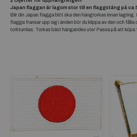
2 Öljetter för upphängningen!
Japan flaggan är lagom stor till en flaggstång på ca
Blir din Japan flagga blöt ska den hängtorkas innan lagring.
flagga fransar upp sig i änden bör du klippa av den och fåll
torktumlas. Torkas bäst hängandes ute! Passa på att köpa fl