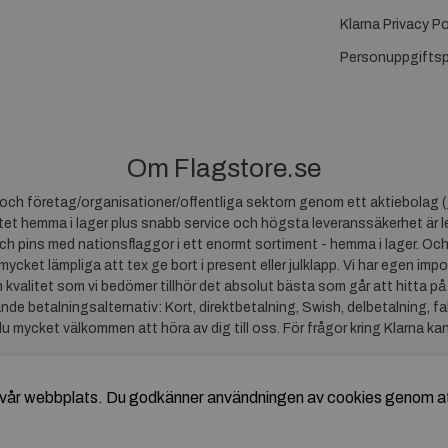
Klarna Privacy Po
Personuppgiftsp
Om Flagstore.se
r och företag/organisationer/offentliga sektorn genom ett aktiebolag (
et hemma i lager plus snabb service och högsta leveranssäkerhet är le
ch pins med nationsflaggor i ett enormt sortiment - hemma i lager. Och
 mycket lämpliga att tex ge bort i present eller julklapp. Vi har egen impo
um kvalitet som vi bedömer tillhör det absolut bästa som går att hitta på
ande betalningsalternativ: Kort, direktbetalning, Swish, delbetalning, f
du mycket välkommen att höra av dig till oss. För frågor kring Klarna ka
av vår webbplats. Du godkänner användningen av cookies genom a