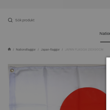
Natio
Nationsflaggor
Japan-flaggor
JAPAN FLAGGA 150X90CM