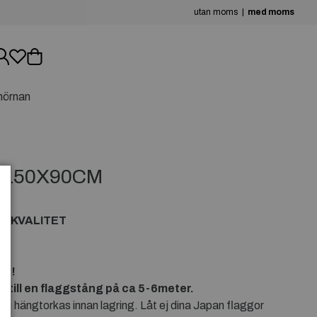
utan moms
med moms
hörnan
 150X90CM
RA KVALITET
en!
 till en flaggstång på ca 5-6meter.
den hängtorkas innan lagring. Låt ej dina Japan flaggor