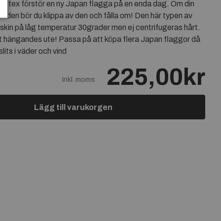
orm tex förstör en ny Japan flagga på en enda dag. Om din
änden bör du klippa av den och fålla om! Den här typen av
skin på låg temperatur 30grader men ej centrifugeras hårt.
t hängandes ute! Passa på att köpa flera Japan flaggor då
lits i väder och vind
225,00kr
Inkl. moms:
Lägg till varukorgen