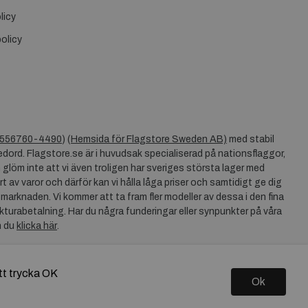
licy
olicy
556760-4490
) (
Hemsida för Flagstore Sweden AB)
med stabil
dord. Flagstore.se är i huvudsak specialiserad på nationsflaggor,
 glöm inte att vi även troligen har sveriges största lager med
rt av varor och därför kan vi hålla låga priser och samtidigt ge dig
 marknaden. Vi kommer att ta fram fler modeller av dessa i den fina
akturabetalning. Har du några funderingar eller synpunkter på våra
n du
klicka här
.
tt trycka OK
Ok
Copyright © 2026 Flagstore.se Skapad med
Vendre