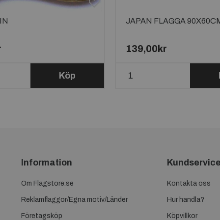
IN
JAPAN FLAGGA 90X60C
r
139,00kr
Köp
Information
Kundservic
Om Flagstore.se
Kontakta oss
Reklamflaggor/Egna motiv/Länder
Hur handla?
Företagsköp
Köpvillkor