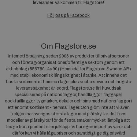
leveranser. Välkommen till Flagstore!
Följ oss på Facebook
Om Flagstore.se
Internetförsäljning sedan 2006 av produkter till privatpersoner
och företag/organisationer/offentliga sektorn genom ett
aktiebolag (
556760-4490
) (
Hemsida för Flagstore Sweden AB)
med stabil ekonomisk långsiktighet i åtanke. Att inneha det
bästa sortimentet hemma i lager plus snabb service och högsta
leveranssäkerhet är ledord. Flagstore.se är i huvudsak
specialiserad på nationsflaggor, handflaggor, flaggspel,
cocktailflaggor, tygmärken, dekaler och pins med nationsflaggor i
ett enormt sortiment - hemma i lager. Och glöm inte att vi även
troligen har sveriges största lager med plåtskyltar, det finns
modeller av plåtskyltar för de flesta smaker mycket lämpliga att
tex ge bort i present eller julklapp. Vi har egen import av varor och
därför kan vi hålla låga priser och samtidigt ge dig prisvärd