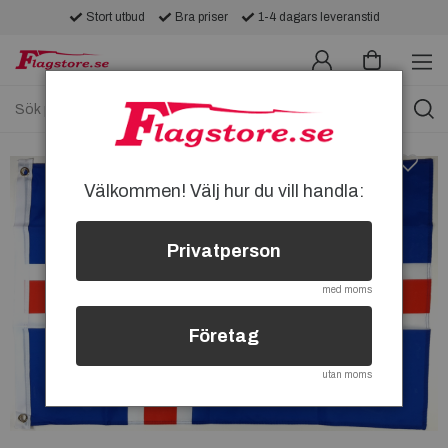
Stort utbud
Bra priser
1-4 dagars leveranstid
Välkommen! Välj hur du vill handla:
Privatperson
med moms
Företag
utan moms