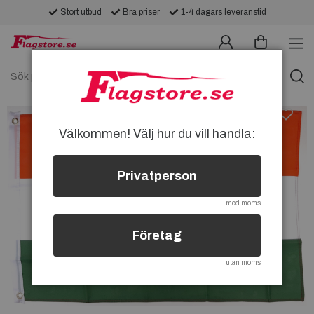
Stort utbud
Bra priser
1-4 dagars leveranstid
Välkommen! Välj hur du vill handla:
Privatperson
med moms
Företag
utan moms