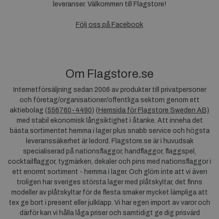
leveranser. Välkommen till Flagstore!
Följ oss på Facebook
Om Flagstore.se
Internetförsäljning sedan 2006 av produkter till privatpersoner
och företag/organisationer/offentliga sektorn genom ett
aktiebolag (
556760-4490
) (
Hemsida för Flagstore Sweden AB)
med stabil ekonomisk långsiktighet i åtanke. Att inneha det
bästa sortimentet hemma i lager plus snabb service och högsta
leveranssäkerhet är ledord. Flagstore.se är i huvudsak
specialiserad på nationsflaggor, handflaggor, flaggspel,
cocktailflaggor, tygmärken, dekaler och pins med nationsflaggor i
ett enormt sortiment - hemma i lager. Och glöm inte att vi även
troligen har sveriges största lager med plåtskyltar, det finns
modeller av plåtskyltar för de flesta smaker mycket lämpliga att
tex ge bort i present eller julklapp. Vi har egen import av varor och
därför kan vi hålla låga priser och samtidigt ge dig prisvärd