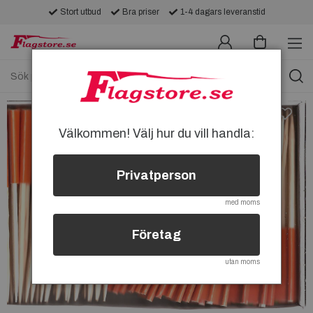
Stort utbud
Bra priser
1-4 dagars leveranstid
Välkommen! Välj hur du vill handla:
Privatperson
med moms
Företag
utan moms