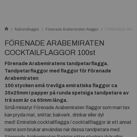
Nationsflaggor
Förenade Arabemiraten-flaggor
FÖRENADE ARAB
FÖRENADE ARABEMIRATEN
COCKTAILFLAGGOR 100st
Förenade Arabemiratens tandpetarflagga.
Tandpetarflaggor med flaggor för Förenade
Arabemiraten
100 stycken små trevliga emiratiska
flaggor ca
35x25mm i papper på runda spetsiga tandpetare av
trä som är ca 65mm långa.
Små miniatyr Förenade Arabemiraten flaggor som man tex
kan pryda mat, snittar, bakverk, drinkar eller dyl
med! Emiratisk cocktailflagga / cocktailflaggor är ett annat
namn som brukar användas när dessa tandpetare med
Förenade Arabemiraten flaggor sitter stuckna i bär eller