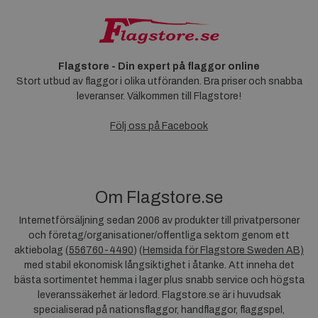
Flagstore - Din expert på flaggor online
Stort utbud av flaggor i olika utföranden. Bra priser och snabba
leveranser. Välkommen till Flagstore!
Följ oss på Facebook
Om Flagstore.se
Internetförsäljning sedan 2006 av produkter till privatpersoner
och företag/organisationer/offentliga sektorn genom ett
aktiebolag (
556760-4490
) (
Hemsida för Flagstore Sweden AB)
med stabil ekonomisk långsiktighet i åtanke. Att inneha det
bästa sortimentet hemma i lager plus snabb service och högsta
leveranssäkerhet är ledord. Flagstore.se är i huvudsak
specialiserad på nationsflaggor, handflaggor, flaggspel,