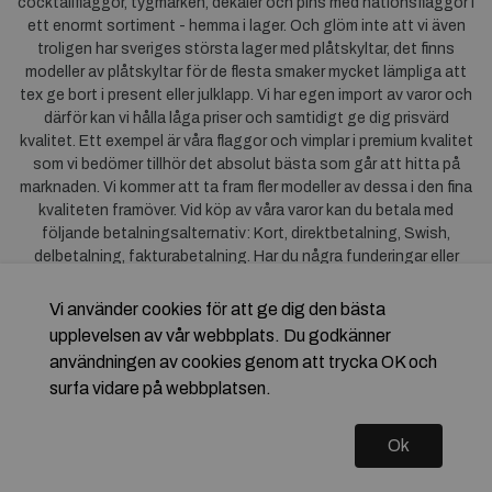
cocktailflaggor, tygmärken, dekaler och pins med nationsflaggor i
ett enormt sortiment - hemma i lager. Och glöm inte att vi även
troligen har sveriges största lager med plåtskyltar, det finns
modeller av plåtskyltar för de flesta smaker mycket lämpliga att
tex ge bort i present eller julklapp. Vi har egen import av varor och
därför kan vi hålla låga priser och samtidigt ge dig prisvärd
kvalitet. Ett exempel är våra flaggor och vimplar i premium kvalitet
som vi bedömer tillhör det absolut bästa som går att hitta på
marknaden. Vi kommer att ta fram fler modeller av dessa i den fina
kvaliteten framöver. Vid köp av våra varor kan du betala med
följande betalningsalternativ: Kort, direktbetalning, Swish,
delbetalning, fakturabetalning. Har du några funderingar eller
synpunkter på våra produkter är du mycket välkommen att höra av
dig till oss. För frågor kring Klarna kan du
klicka här
.
Vi använder cookies för att ge dig den bästa
upplevelsen av vår webbplats. Du godkänner
användningen av cookies genom att trycka OK och
surfa vidare på webbplatsen.
Ok
Copyright © 2026 Flagstore.se Skapad med
Vendre