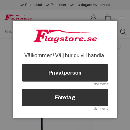
Stort utbud
Bra priser
1-4 dagars leveranstid
Välkommen! Välj hur du vill handla:
Privatperson
med moms
Företag
utan moms