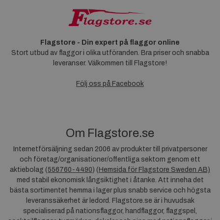
Flagstore - Din expert på flaggor online
Stort utbud av flaggor i olika utföranden. Bra priser och snabba
leveranser. Välkommen till Flagstore!
Följ oss på Facebook
Om Flagstore.se
Internetförsäljning sedan 2006 av produkter till privatpersoner
och företag/organisationer/offentliga sektorn genom ett
aktiebolag (
556760-4490
) (
Hemsida för Flagstore Sweden AB)
med stabil ekonomisk långsiktighet i åtanke. Att inneha det
bästa sortimentet hemma i lager plus snabb service och högsta
leveranssäkerhet är ledord. Flagstore.se är i huvudsak
specialiserad på nationsflaggor, handflaggor, flaggspel,