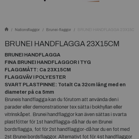
Nationsflaggor
Brunei-flaggor
BRUNEI HANDFLAGGA 23X15CM
BRUNEI HANDFLAGGA 23X15CM
BRUNEI HANDFLAGGA
FINA BRUNEI HANDFLAGGOR I TYG
FLAGGMÅTT: Ca 23X15CM
FLAGGVÄV I POLYESTER
SVART PLASTPINNE: Totalt Ca 32cm lång med en
diameter på ca 5mm
Bruneis handflagga kan du förutom att använda den i
parader eller demonstrationer tex sätta i bokhyllan eller
vitrinskåpet. Brunei handflaggor kan även sättas i svarta
plastfötter för 1st handflagga-då har du en Brunei
bordsflagga, fot för 2st handflaggor-då har du en fot med
2st Brunei bordsflaggor. Alternativt fot för 4st handflaggor