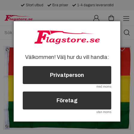
Stort utbud
Bra priser
1-4 dagars leveranstid
Välkommen! Välj hur du vill handla:
Privatperson
med moms
Företag
utan moms