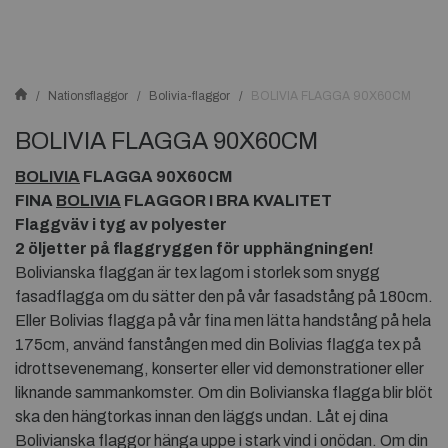
Nationsflaggor
Bolivia-flaggor
BOLIVIA FLAGGA 90X60CM
BOLIVIA FLAGGA 90X60CM
BOLIVIA
FLAGGA 90X60CM
FINA
BOLIVIA
FLAGGOR I BRA KVALITET
Flaggväv i tyg av polyester
2 öljetter på flaggryggen för upphängningen!
Bolivianska flaggan är tex lagom i storlek som snygg
fasadflagga om du sätter den på vår fasadstång på 180cm.
Eller Bolivias flagga på vår fina men lätta handstång på hela
175cm, använd fanstången med din Bolivias flagga tex på
idrottsevenemang, konserter eller vid demonstrationer eller
liknande sammankomster. Om din Bolivianska flagga blir blöt
ska den hängtorkas innan den läggs undan. Låt ej dina
Bolivianska flaggor hänga uppe i stark vind i onödan. Om din