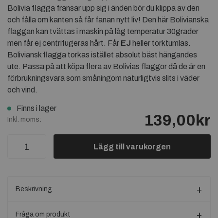
Bolivia flagga fransar upp sig i änden bör du klippa av den
och fålla om kanten så får fanan nytt liv! Den här Bolivianska
flaggan kan tvättas i maskin på låg temperatur 30grader
men får ej centrifugeras hårt. Får
EJ
heller torktumlas.
Boliviansk flagga torkas istället absolut bäst hängandes
ute. Passa på att köpa flera av Bolivias flaggor då de är en
förbrukningsvara som småningom naturligtvis slits i väder
och vind.
Finns i lager
139,00kr
Inkl. moms:
Lägg till varukorgen
Beskrivning
Fråga om produkt