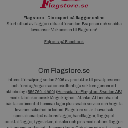
Flagstore - Din expert på flaggor online
Stort utbud av flaggor i olika utföranden. Bra priser och snabba
leveranser. Välkommen till Flagstore!
Följ oss på Facebook
Om Flagstore.se
Internetförsäljning sedan 2006 av produkter till privatpersoner
och företag/organisationer/offentliga sektorn genom ett
aktiebolag (
556760-4490
) (
Hemsida för Flagstore Sweden AB)
med stabil ekonomisk långsiktighet i åtanke. Att inneha det
bästa sortimentet hemma i lager plus snabb service och högsta
leveranssäkerhet är ledord. Flagstore.se är i huvudsak
specialiserad på nationsflaggor, handflaggor, flaggspel,
cocktailflaggor, tygmärken, dekaler och pins med nationsflaggor i
ett enormt sortiment - hemma i lager. Och glöm inte att vi även