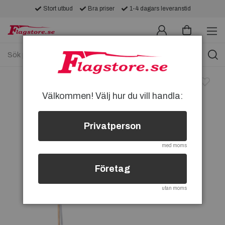
Stort utbud
Bra priser
1-4 dagars leveranstid
Välkommen! Välj hur du vill handla:
Privatperson
med moms
Företag
utan moms