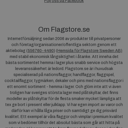
Följ oss på Facebook
Om Flagstore.se
Internetförsäljning sedan 2006 av produkter till privatpersoner
och företag/organisationer/offentliga sektorn genom ett
aktiebolag (
556760-4490
) (
Hemsida för Flagstore Sweden AB)
med stabil ekonomisk långsiktighet i åtanke. Att inneha det
bästa sortimentet hemma i lager plus snabb service och högsta
leveranssäkerhet är ledord. Flagstore.se är i huvudsak
specialiserad på nationsflaggor, handflaggor, flaggspel,
cocktailflaggor, tygmärken, dekaler och pins med nationsflaggor i
ett enormt sortiment - hemma i lager. Och glöm inte att vi även
troligen har sveriges största lager med plåtskyltar, det finns
modeller av plåtskyltar för de flesta smaker mycket lämpliga att
tex ge bort i present eller julklapp. Vi har egen import av varor och
därför kan vi hålla låga priser och samtidigt ge dig prisvärd
kvalitet. Ett exempel är våra flaggor och vimplar i premium kvalitet
som vi bedömer tillhör det absolut bästa som går att hitta på