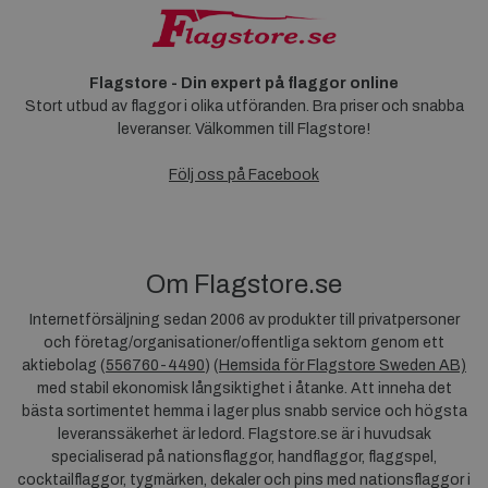
Flagstore - Din expert på flaggor online
Stort utbud av flaggor i olika utföranden. Bra priser och snabba
leveranser. Välkommen till Flagstore!
Följ oss på Facebook
Om Flagstore.se
Internetförsäljning sedan 2006 av produkter till privatpersoner
och företag/organisationer/offentliga sektorn genom ett
aktiebolag (
556760-4490
) (
Hemsida för Flagstore Sweden AB)
med stabil ekonomisk långsiktighet i åtanke. Att inneha det
bästa sortimentet hemma i lager plus snabb service och högsta
leveranssäkerhet är ledord. Flagstore.se är i huvudsak
specialiserad på nationsflaggor, handflaggor, flaggspel,
cocktailflaggor, tygmärken, dekaler och pins med nationsflaggor i