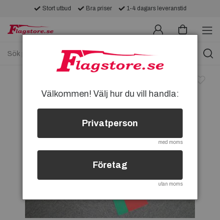
Stort utbud
Bra priser
1-4 dagars leveranstid
Välkommen! Välj hur du vill handla:
Privatperson
med moms
Företag
utan moms