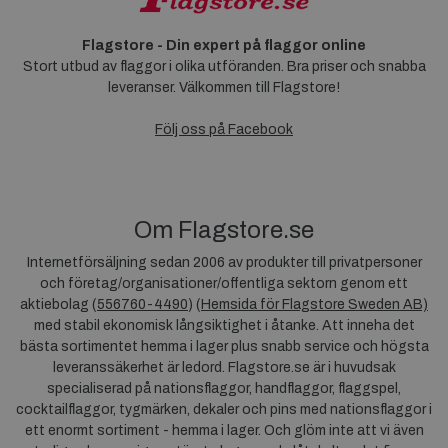
Flagstore - Din expert på flaggor online
Stort utbud av flaggor i olika utföranden. Bra priser och snabba
leveranser. Välkommen till Flagstore!
Följ oss på Facebook
Om Flagstore.se
Internetförsäljning sedan 2006 av produkter till privatpersoner
och företag/organisationer/offentliga sektorn genom ett
aktiebolag (
556760-4490
) (
Hemsida för Flagstore Sweden AB)
med stabil ekonomisk långsiktighet i åtanke. Att inneha det
bästa sortimentet hemma i lager plus snabb service och högsta
leveranssäkerhet är ledord. Flagstore.se är i huvudsak
specialiserad på nationsflaggor, handflaggor, flaggspel,
cocktailflaggor, tygmärken, dekaler och pins med nationsflaggor i
ett enormt sortiment - hemma i lager. Och glöm inte att vi även