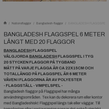
Nationsflaggor
Bangladesh-flaggor
BANGLADESH FLAGGSPEL 6
BANGLADESH FLAGGSPEL 6 METER
LÅNGT MED 20 FLAGGOR
BANGLADESH
FLAGGSPEL
VÄLGJORDA
BANGLADESH
FLAGGSPEL I TYG
20 STYCKEN FLAGGOR PÅ TYGBAND
MÅTT PÅ VARJE FLAGGA ÄR CA 22X15CM OCH
TOTALLÄNGD PÅ FLAGGSPEL ÄR 6 METER
VÄVEN I FLAGGORNA ÄR AV POLYESTER
- FLAGGSTÄLL - VIMPELSPEL -
Bangladesh flaggor på Flaggspel har många
användningsområden. Tex kan du dekorera rum eller kontor
med Bangladeshiskt Flaggspel längs tak eller väggar. Till
temafesten eller i restaurangen passar det också utmärkt