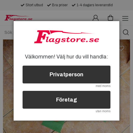
Stort utbud
Bra priser
1-4 dagars leveranstid
Välkommen! Välj hur du vill handla:
Privatperson
med moms
Företag
utan moms