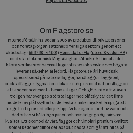
Följ oss på Facebook
Om Flagstore.se
Internetförsäljning sedan 2006 av produkter till privatpersoner
och företag/organisationer/offentliga sektorn genom ett
aktiebolag (
556760-4490
) (
Hemsida för Flagstore Sweden AB)
med stabil ekonomisk långsiktighet i åtanke. Att inneha det
bästa sortimentet hemma i lager plus snabb service och högsta
leveranssäkerhet är ledord. Flagstore.se är i huvudsak
specialiserad på nationsflaggor, handflaggor, flaggspel,
cocktailflaggor, tygmärken, dekaler och pins med nationsflaggor i
ett enormt sortiment - hemma i lager. Och glöm inte att vi även
troligen har sveriges största lager med plåtskyltar, det finns
modeller av plåtskyltar för de flesta smaker mycket lämpliga att
tex ge bort i present eller julklapp. Vi har egen import av varor och
därför kan vi hålla låga priser och samtidigt ge dig prisvärd
kvalitet. Ett exempel är våra flaggor och vimplar i premium kvalitet
som vi bedömer tillhör det absolut bästa som går att hitta på