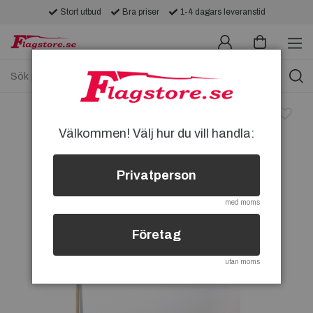
Stort utbud
Bra priser
1-4 dagars leveranstid
Välkommen! Välj hur du vill handla:
Privatperson
med moms
Företag
utan moms