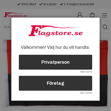
Stort utbud
Bra priser
1-4 dagars leveranstid
Välkommen! Välj hur du vill handla:
Privatperson
med moms
Företag
utan moms