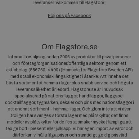
leveranser. Välkommen till Flagstore!
Följ oss på Facebook
Om Flagstore.se
Internetförsäljning sedan 2006 av produkter till privatpersoner
och företag/organisationer/offentliga sektorn genom ett
aktiebolag (
556760-4490
) (
Hemsida för Flagstore Sweden AB)
med stabil ekonomisk långsiktighet i åtanke. Att inneha det
bästa sortimentet hemma i lager plus snabb service och högsta
leveranssäkerhet är ledord. Flagstore.se är i huvudsak
specialiserad på nationsflaggor, handflaggor, flaggspel,
cocktailflaggor, tygmärken, dekaler och pins med nationsflaggor i
ett enormt sortiment - hemma i lager. Och glöm inte att vi även
troligen har sveriges största lager med plåtskyltar, det finns
modeller av plåtskyltar för de flesta smaker mycket lämpliga att
tex ge bort i present eller julklapp. Vi har egen import av varor och
därför kan vi hålla låga priser och samtidigt ge dig prisvärd