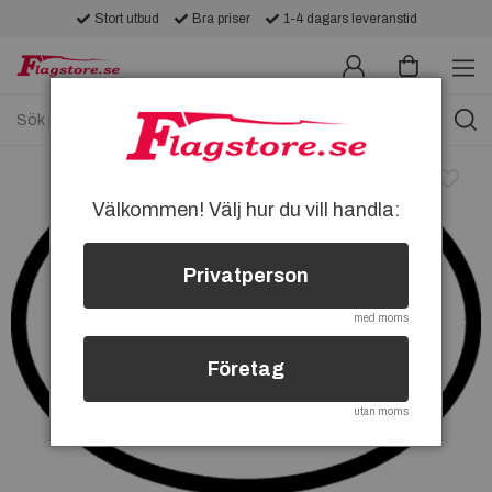
Stort utbud
Bra priser
1-4 dagars leveranstid
Välkommen! Välj hur du vill handla:
Privatperson
med moms
Företag
utan moms