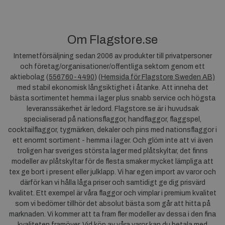
Om Flagstore.se
Internetförsäljning sedan 2006 av produkter till privatpersoner
och företag/organisationer/offentliga sektorn genom ett
aktiebolag (
556760-4490
) (
Hemsida för Flagstore Sweden AB)
med stabil ekonomisk långsiktighet i åtanke. Att inneha det
bästa sortimentet hemma i lager plus snabb service och högsta
leveranssäkerhet är ledord. Flagstore.se är i huvudsak
specialiserad på nationsflaggor, handflaggor, flaggspel,
cocktailflaggor, tygmärken, dekaler och pins med nationsflaggor i
ett enormt sortiment - hemma i lager. Och glöm inte att vi även
troligen har sveriges största lager med plåtskyltar, det finns
modeller av plåtskyltar för de flesta smaker mycket lämpliga att
tex ge bort i present eller julklapp. Vi har egen import av varor och
därför kan vi hålla låga priser och samtidigt ge dig prisvärd
kvalitet. Ett exempel är våra flaggor och vimplar i premium kvalitet
som vi bedömer tillhör det absolut bästa som går att hitta på
marknaden. Vi kommer att ta fram fler modeller av dessa i den fina
kvaliteten framöver. Vid köp av våra varor kan du betala med