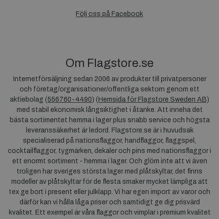
Följ oss på Facebook
Om Flagstore.se
Internetförsäljning sedan 2006 av produkter till privatpersoner
och företag/organisationer/offentliga sektorn genom ett
aktiebolag (
556760-4490
) (
Hemsida för Flagstore Sweden AB)
med stabil ekonomisk långsiktighet i åtanke. Att inneha det
bästa sortimentet hemma i lager plus snabb service och högsta
leveranssäkerhet är ledord. Flagstore.se är i huvudsak
specialiserad på nationsflaggor, handflaggor, flaggspel,
cocktailflaggor, tygmärken, dekaler och pins med nationsflaggor i
ett enormt sortiment - hemma i lager. Och glöm inte att vi även
troligen har sveriges största lager med plåtskyltar, det finns
modeller av plåtskyltar för de flesta smaker mycket lämpliga att
tex ge bort i present eller julklapp. Vi har egen import av varor och
därför kan vi hålla låga priser och samtidigt ge dig prisvärd
kvalitet. Ett exempel är våra flaggor och vimplar i premium kvalitet