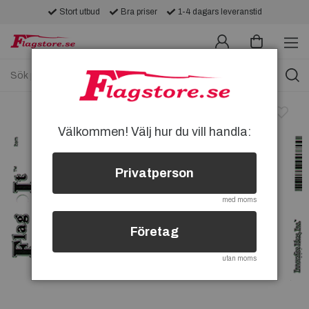
Stort utbud
Bra priser
1-4 dagars leveranstid
Välkommen! Välj hur du vill handla:
Privatperson
med moms
Företag
utan moms