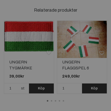
Relaterade produkter
UNGERN
UNGERN
TYGMÄRKE
FLAGGSPEL 6
65x38mm
METER LÅNGT MED
39,00kr
249,00kr
20 FLAGGOR
st
Köp
Köp