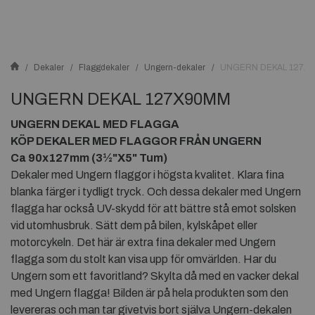
Dekaler
Flaggdekaler
Ungern-dekaler
UNGERN DEKAL 127X
UNGERN DEKAL 127X90MM
UNGERN DEKAL MED FLAGGA
KÖP DEKALER MED FLAGGOR FRÅN UNGERN
Ca 90x127mm (3½"X5" Tum)
Dekaler med Ungern flaggor i högsta kvalitet. Klara fina
blanka färger i tydligt tryck. Och dessa dekaler med Ungern
flagga har också UV-skydd för att bättre stå emot solsken
vid utomhusbruk. Sätt dem på bilen, kylskåpet eller
motorcykeln. Det här är extra fina dekaler med Ungern
flagga som du stolt kan visa upp för omvärlden. Har du
Ungern som ett favoritland? Skylta då med en vacker dekal
med Ungern flagga! Bilden är på hela produkten som den
levereras och man tar givetvis bort själva Ungern-dekalen