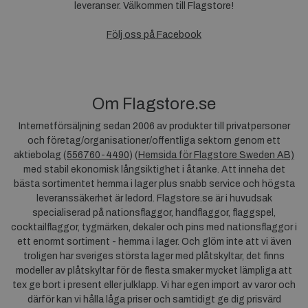
leveranser. Välkommen till Flagstore!
Följ oss på Facebook
Om Flagstore.se
Internetförsäljning sedan 2006 av produkter till privatpersoner
och företag/organisationer/offentliga sektorn genom ett
aktiebolag (
556760-4490
) (
Hemsida för Flagstore Sweden AB)
med stabil ekonomisk långsiktighet i åtanke. Att inneha det
bästa sortimentet hemma i lager plus snabb service och högsta
leveranssäkerhet är ledord. Flagstore.se är i huvudsak
specialiserad på nationsflaggor, handflaggor, flaggspel,
cocktailflaggor, tygmärken, dekaler och pins med nationsflaggor i
ett enormt sortiment - hemma i lager. Och glöm inte att vi även
troligen har sveriges största lager med plåtskyltar, det finns
modeller av plåtskyltar för de flesta smaker mycket lämpliga att
tex ge bort i present eller julklapp. Vi har egen import av varor och
därför kan vi hålla låga priser och samtidigt ge dig prisvärd