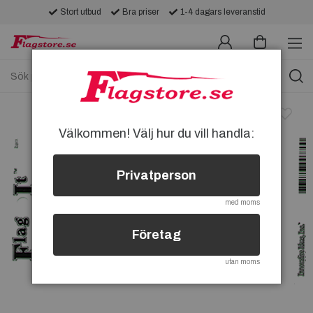
Stort utbud
Bra priser
1-4 dagars leveranstid
Välkommen! Välj hur du vill handla:
Privatperson
med moms
Företag
utan moms