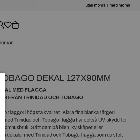
utan moms
med moms
hörnan
 TOBAGO DEKAL 127X90MM
EKAL MED FLAGGA
OR FRÅN TRINIDAD OCH TOBAGO
)
 flaggor i högsta kvalitet. Klara fina blanka färger i
ler med Trinidad och Tobago flagga har också UV-skydd för
 utomhusbruk. Sätt dem på bilen, kylskåpet eller
fina dekaler med Trinidad och Tobago flagga som du stolt