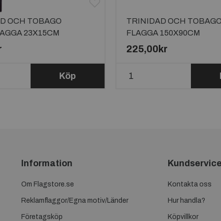
AD OCH TOBAGO
TRINIDAD OCH TOBAG
AGGA 23X15CM
FLAGGA 150X90CM
r
225,00kr
Köp
Information
Kundservic
Om Flagstore.se
Kontakta oss
Reklamflaggor/Egna motiv/Länder
Hur handla?
Företagsköp
Köpvillkor