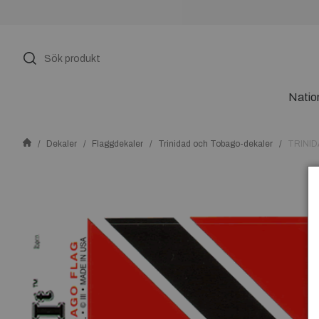
Natio
Dekaler
Flaggdekaler
Trinidad och Tobago-dekaler
TRINI