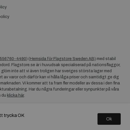
licy
olicy
556760-4490
) (
Hemsida för Flagstore Sweden AB)
med stabil
dord. Flagstore.se är i huvudsak specialiserad på nationsflaggor,
 glöm inte att vi även troligen har sveriges största lager med
rt av varor och därför kan vi hålla låga priser och samtidigt ge dig
 marknaden. Vi kommer att ta fram fler modeller av dessa i den fina
akturabetalning. Har du några funderingar eller synpunkter på våra
n du
klicka här
.
tt trycka OK
Ok
Copyright © 2026 Flagstore.se Skapad med
Vendre