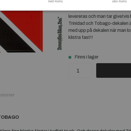
med moms
kan visa upp för omvärlden. Ha
utan moms
med en vacker dekal med Trini
levereras och man tar givetvis
Trinidad och Tobago-dekalen är s
med upp på dekalen när man lo
klistra fast!!
Finns i lager
sioner
 TOBAGO