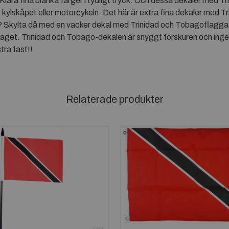
Klara fina blanka färger i tydligt tryck. Och dessa dekaler med 
 kylskåpet eller motorcykeln. Det här är extra fina dekaler med T
? Skylta då med en vacker dekal med Trinidad och Tobagoflagga!
aget. Trinidad och Tobago-dekalen är snyggt förskuren och inget vi
tra fast!!
Relaterade produkter