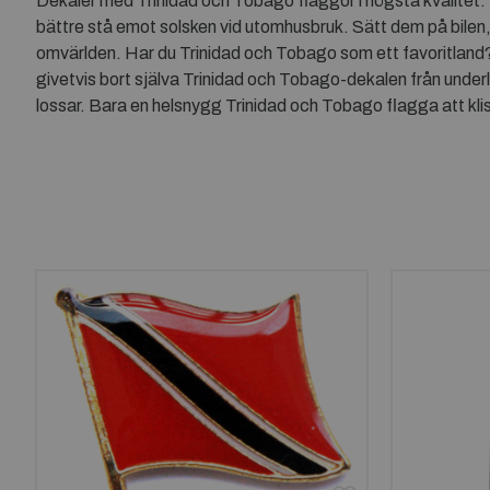
Dekaler med Trinidad och Tobago flaggor i högsta kvalitet. 
bättre stå emot solsken vid utomhusbruk. Sätt dem på bilen,
omvärlden. Har du Trinidad och Tobago som ett favoritland
givetvis bort själva Trinidad och Tobago-dekalen från underl
lossar. Bara en helsnygg Trinidad och Tobago flagga att klis