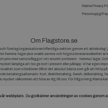
Klarna Privacy Po
Personuppgiftsp
Om Flagstore.se
r och företag/organisationer/offentliga sektorn genom ett aktiebolag (
et hemma i lager plus snabb service och högsta leveranssäkerhet är le
ch pins med nationsflaggor i ett enormt sortiment - hemma i lager. Och
 mycket lämpliga att tex ge bort i present eller julklapp. Vi har egen impo
um kvalitet som vi bedömer tillhör det absolut bästa som går att hitta på
ande betalningsalternativ: Kort, direktbetalning, Swish, delbetalning, f
du mycket välkommen att höra av dig till oss. För frågor kring Klarna ka
av vår webbplats. Du godkänner användningen av cookies genom a