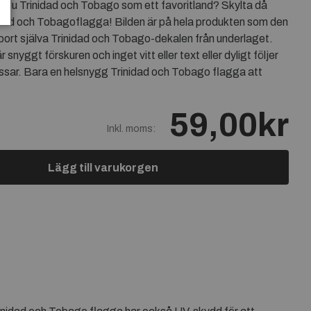
r du Trinidad och Tobago som ett favoritland? Skylta då
dad och Tobagoflagga! Bilden är på hela produkten som den
 bort själva Trinidad och Tobago-dekalen från underlaget.
nyggt förskuren och inget vitt eller text eller dyligt följer
ssar. Bara en helsnygg Trinidad och Tobago flagga att
59,00kr
Inkl. moms:
Lägg till varukorgen