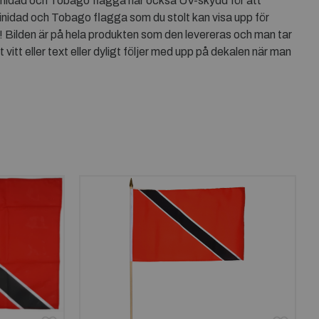
Trinidad och Tobago flagga har också UV-skydd för att
rinidad och Tobago flagga som du stolt kan visa upp för
 Bilden är på hela produkten som den levereras och man tar
tt eller text eller dyligt följer med upp på dekalen när man