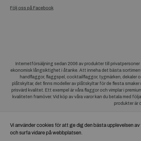
Följ oss på Facebook
Internetförsäljning sedan 2006 av produkter till privatpersone
ekonomisk långsiktighet i åtanke. Att inneha det bästa sortiment
handflaggor, flaggspel, cocktailflaggor, tygmärken, dekaler o
plåtskyltar, det finns modeller av plåtskyltar för de flesta smaker
prisvärd kvalitet. Ett exempel är våra flaggor och vimplar i premi
kvaliteten framöver. Vid köp av våra varor kan du betala med följ
produkter är 
Vi använder cookies för att ge dig den bästa upplevelsen 
och surfa vidare på webbplatsen.