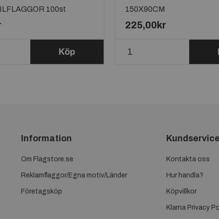
LFLAGGOR 100st
150X90CM
r
225,00kr
Köp
Information
Kundservic
Om Flagstore.se
Kontakta oss
Reklamflaggor/Egna motiv/Länder
Hur handla?
Företagsköp
Köpvillkor
Klarna Privacy Po