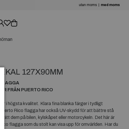
utan moms
med moms
hörnan
DEKAL 127X90MM
 FLAGGA
OR FRÅN PUERTO RICO
)
 i högsta kvalitet. Klara fina blanka färger i tydligt
Puerto Rico flagga har också UV-skydd för att bättre stå
Sätt dem på bilen, kylskåpet eller motorcykeln. Det här är
Rico flagga som du stolt kan visa upp för omvärlden. Har du