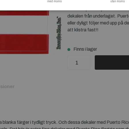
med moms
Puerto Rico som ett favoritla
utan moms
Bilden är på hela produkten so
dekalen från underlaget. Puerto
eller dyligt följer med upp på 
att klistra fast!!
Finns i lager
sioner
na blanka färger i tydligt tryck. Och dessa dekaler med Puerto Ri