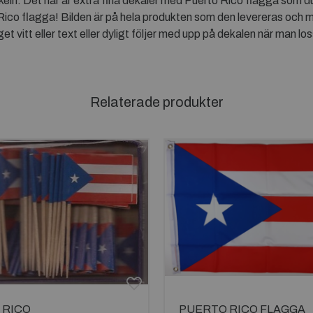
keln. Det här är extra fina dekaler med Puerto Rico flagga som d
ico flagga! Bilden är på hela produkten som den levereras och ma
 vitt eller text eller dyligt följer med upp på dekalen när man lo
Relaterade produkter
 RICO
PUERTO RICO FLAGGA