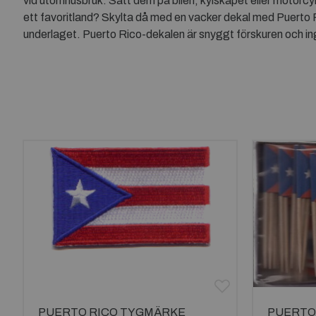
vid utomhusbruk. Sätt dem på bilen, kylskåpet eller motorcy
ett favoritland? Skylta då med en vacker dekal med Puerto R
underlaget. Puerto Rico-dekalen är snyggt förskuren och inget
PUERTO RICO TYGMÄRKE
PUERTO