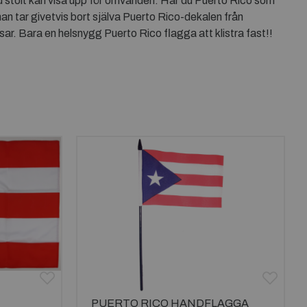
u stolt kan visa upp för omvärlden. Har du Puerto Rico som
n tar givetvis bort själva Puerto Rico-dekalen från
ssar. Bara en helsnygg Puerto Rico flagga att klistra fast!!
PUERTO RICO HANDFLAGGA