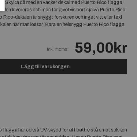
nd? Skylta då med en vacker dekal med Puerto Rico flagga!
m den levereras och man tar givetvis bort själva Puerto Rico-
 Rico-dekalen är snyggt förskuren och inget vitt eller text
dekalen när man lossar. Bara en helsnygg Puerto Rico flagga
59,00kr
Inkl. moms:
Lägg till varukorgen
co flagga har också UV-skydd för att bättre stå emot solsken