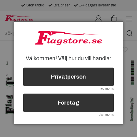
Stort utbud
Bra priser
1-4 dagars leveranstid
Välkommen! Välj hur du vill handla:
Privatperson
med moms
Företag
utan moms