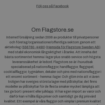
Följ oss på Facebook
Om Flagstore.se
Internetförsäljning sedan 2006 av produkter till privatpersoner
och företag/organisationer/offentliga sektorn genom ett
aktiebolag (
556760-4490
) (
Hemsida för Flagstore Sweden AB)
med stabil ekonomisk långsiktighet i åtanke. Att inneha det
bästa sortimentet hemma i lager plus snabb service och högsta
leveranssäkerhet är ledord. Flagstore.se är i huvudsak
specialiserad på nationsflaggor, handflaggor, flaggspel,
cocktailflaggor, tygmärken, dekaler och pins med nationsflaggor i
ett enormt sortiment - hemma i lager. Och glöm inte att vi även
troligen har sveriges största lager med plåtskyltar, det finns
modeller av plåtskyltar för de flesta smaker mycket lämpliga att
tex ge bort i present eller julklapp. Vi har egen import av varor och
därför kan vi hålla låga priser och samtidigt ge dig prisvärd
kvalitet. Ett exempel är våra flaggor och vimplar i premium kvalitet