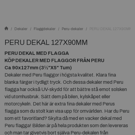
Dekaler
Flaggdekaler
Peru-dekaler
PERU DEKAL 127X90MM
PERU DEKAL 127X90MM
PERU DEKAL MED FLAGGA
KÖP DEKALER MED FLAGGOR FRÅN PERU
Ca 90x127mm (3½"X5" Tum)
Dekaler med Peru flaggor i högsta kvalitet. Klara fina
blanka färger i tydligt tryck. Och dessa dekaler med Peru
flagga har också UV-skydd för att bättre stå emot solsken
vid utomhusbruk. Sätt dem på bilen, kylskåpet eller
motorcykeln. Det här är extra fina dekaler med Perus
flagga som du stolt kan visa upp för omvärlden. Har du Peru
som ett favoritland? Skylta då med en vacker dekal med
Peru flagga! Bilden är på hela produkten som den levereras
och man tar givetvis bort själva Peru-dekalen från