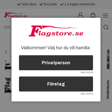
Stort utbud
Bra priser
1-4 dagars leveranstid
Välkommen! Välj hur du vill handla:
Privatperson
med moms
Företag
utan moms