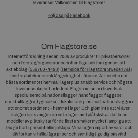
leveranser. Välkommen till Flagstore!
Följ oss på Facebook
Om Flagstore.se
Internetförsäljning sedan 2006 av produkter till privatpersoner
och företag/organisationer/offentliga sektorn genom ett
aktiebolag (
556760-4490
) (
Hemsida för Flagstore Sweden AB)
med stabil ekonomisk långsiktighet i åtanke. Att inneha det
bästa sortimentet hemma i lager plus snabb service och högsta
leveranssäkerhet är ledord. Flagstore.se är i huvudsak
specialiserad på nationsflaggor, handflaggor, flaggspel,
cocktailflaggor, tygmärken, dekaler och pins med nationsflaggor i
ett enormt sortiment - hemma i lager. Och glöm inte att vi även
troligen har sveriges största lager med plåtskyltar, det finns
modeller av plåtskyltar för de flesta smaker mycket lämpliga att
tex ge bort i present eller julklapp. Vi har egen import av varor och
därför kan vi hålla låga priser och samtidigt ge dig prisvärd