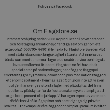
Följ oss på Facebook
Om Flagstore.se
Internetförsäljning sedan 2006 av produkter till privatpersoner
och företag/organisationer/offentliga sektorn genom ett
aktiebolag (
556760-4490
) (
Hemsida för Flagstore Sweden AB)
med stabil ekonomisk långsiktighet i åtanke. Att inneha det
bästa sortimentet hemma i lager plus snabb service och högsta
leveranssäkerhet är ledord. Flagstore.se är i huvudsak
specialiserad på nationsflaggor, handflaggor, flaggspel,
cocktailflaggor, tygmärken, dekaler och pins med nationsflaggor i
ett enormt sortiment - hemma i lager. Och glöm inte att vi även
troligen har sveriges största lager med plåtskyltar, det finns
modeller av plåtskyltar för de flesta smaker mycket lämpliga att
tex ge bort i present eller julklapp. Vi har egen import av varor och
därför kan vi hålla låga priser och samtidigt ge dig prisvärd
kvalitet. Ett exempel är våra flaggor och vimplar i premium kvalitet