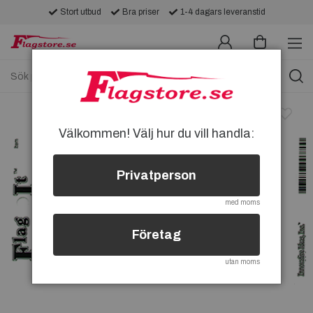
Stort utbud
Bra priser
1-4 dagars leveranstid
Välkommen! Välj hur du vill handla:
Privatperson
med moms
Företag
utan moms