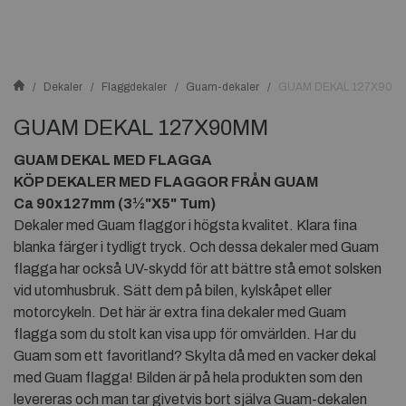
Dekaler
Flaggdekaler
Guam-dekaler
GUAM DEKAL 127X90M
GUAM DEKAL 127X90MM
GUAM DEKAL MED FLAGGA
KÖP DEKALER MED FLAGGOR FRÅN GUAM
Ca 90x127mm (3½"X5" Tum)
Dekaler med Guam flaggor i högsta kvalitet. Klara fina
blanka färger i tydligt tryck. Och dessa dekaler med Guam
flagga har också UV-skydd för att bättre stå emot solsken
vid utomhusbruk. Sätt dem på bilen, kylskåpet eller
motorcykeln. Det här är extra fina dekaler med Guam
flagga som du stolt kan visa upp för omvärlden. Har du
Guam som ett favoritland? Skylta då med en vacker dekal
med Guam flagga! Bilden är på hela produkten som den
levereras och man tar givetvis bort själva Guam-dekalen