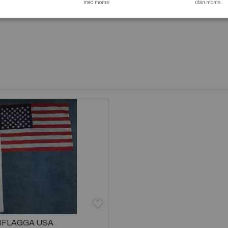
med moms
utan moms
FLAGGA USA