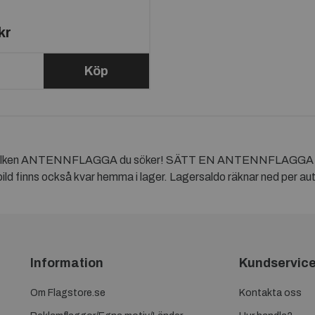
kr
Köp
vilken ANTENNFLAGGA du söker! SÄTT EN ANTENNFLAGG
s också kvar hemma i lager. Lagersaldo räknar ned per automati
Information
Kundservic
Om Flagstore.se
Kontakta oss