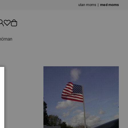
utan moms
med moms
hörnan