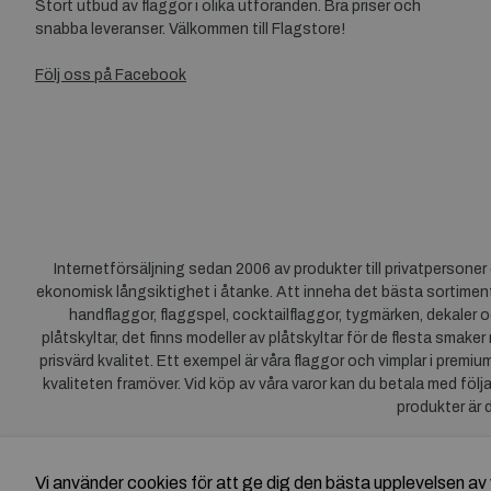
Stort utbud av flaggor i olika utföranden. Bra priser och
snabba leveranser. Välkommen till Flagstore!
Följ oss på Facebook
Internetförsäljning sedan 2006 av produkter till privatpersone
ekonomisk långsiktighet i åtanke. Att inneha det bästa sortiment
handflaggor, flaggspel, cocktailflaggor, tygmärken, dekaler o
plåtskyltar, det finns modeller av plåtskyltar för de flesta smaker
prisvärd kvalitet. Ett exempel är våra flaggor och vimplar i premi
kvaliteten framöver. Vid köp av våra varor kan du betala med följ
produkter är 
Vi använder cookies för att ge dig den bästa upplevelsen 