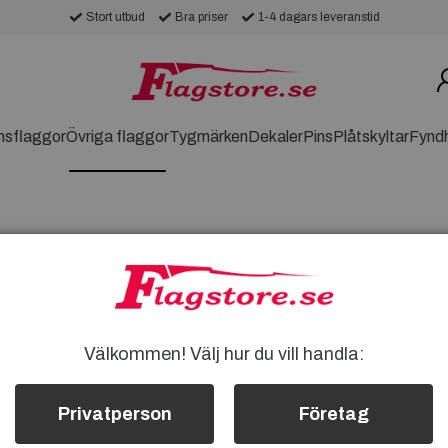
Stort utbud
Bra priser
1-4 dagars leveranstid
nsflaggor
Övriga flaggor
Tygmärken
Dekaler
Pins
Plåtskyltar
Fynd
NFLAGGA
Välkommen! Välj hur du vill handla:
Privatperson
Företag