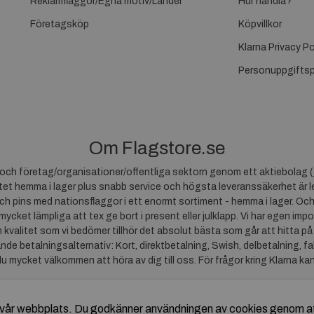
Reklamflaggor/Egna motiv/Länder
Hur handla?
Företagsköp
Köpvillkor
Klarna Privacy Po
Personuppgiftsp
Om Flagstore.se
r och företag/organisationer/offentliga sektorn genom ett aktiebolag (
et hemma i lager plus snabb service och högsta leveranssäkerhet är le
ch pins med nationsflaggor i ett enormt sortiment - hemma i lager. Och
 mycket lämpliga att tex ge bort i present eller julklapp. Vi har egen impo
um kvalitet som vi bedömer tillhör det absolut bästa som går att hitta på
ande betalningsalternativ: Kort, direktbetalning, Swish, delbetalning, f
du mycket välkommen att höra av dig till oss. För frågor kring Klarna ka
av vår webbplats. Du godkänner användningen av cookies genom a