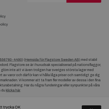
licy
olicy
556760-4490
) (
Hemsida för Flagstore Sweden AB)
med stabil
dord. Flagstore.se är i huvudsak specialiserad på nationsflaggor,
 glöm inte att vi även troligen har sveriges största lager med
rt av varor och därför kan vi hålla låga priser och samtidigt ge dig
 marknaden. Vi kommer att ta fram fler modeller av dessa i den fina
akturabetalning. Har du några funderingar eller synpunkter på våra
n du
klicka här
.
tt trycka OK